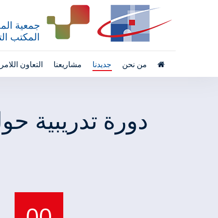
جمعية المد
المكتب التق
من نحن
جديدنا
مشاريعنا
التعاون اللام
دورة تدريبية حو
00