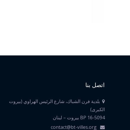
اتصل بنا
بلدية فرن الشباك، شارع الرئيس الهراوي (بيروت
الكبرى)
BP 16-5094 بيروت – لبنان
contact@bt-villes.org