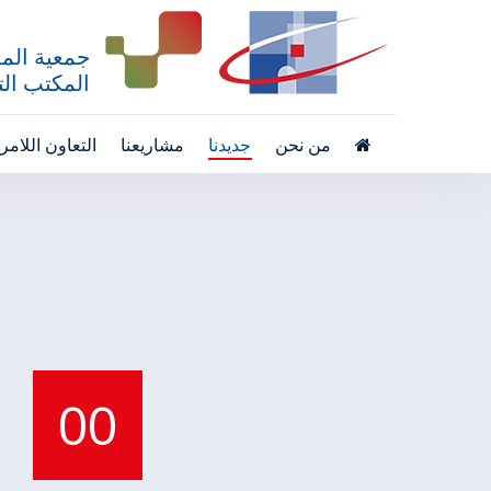
جمعية المد
المكتب التق
من نحن
جديدنا
مشاريعنا
التعاون اللام
00