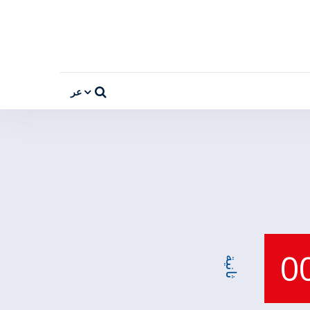
عر
0
ثانية