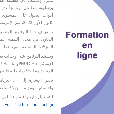
يسرنا إعلامكم بأن
منظمة الم
برشلونة
ينظمان برنامجاً تدرب
كانون الأول 2022، عبر الإنترنت.
يستهدف هذا البرنامج المنتخبي
التعاون في مجال التنمية ال
المجالات المتعلقة بتنفيذ خطة عام 0
ويستند البرنامج على وحدات تع
الإنمائي
PNUD-Art
و
-Habitat
المستدامة للحكومات المحلية وال
تجدر الإشارة إلى أن البرنام
والاسبانية، ومؤلف من 63 ساعة من التدريب.
للتسجيل بتاريخ أقصاه 9 أيلول 2022 ، الرجاء الضغط على الرابط التالي
vous à la formation en lign