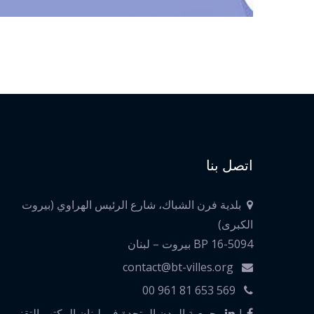
اتصل بنا
بلدية فرن الشباك، شارع الرئيس الهراوي (بيروت
الكبرى)
BP 16-5094 بيروت – لبنان
contact@bt-villes.org
00 961 81 653 569
|
جمعية المدن المتحدة في لبنان المكتب التقني