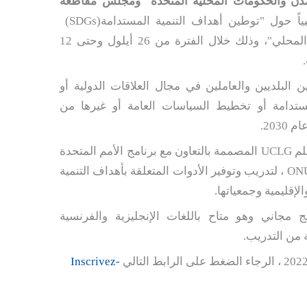
دن والحكومات المحلية المتحدة
ومجلس مقاطعة
يياً حول "توطين أهداف التنمية المستدامة
(SDGs)
أدوات التحول على المستوى المحلي"، وذلك خلال الفترة من 26 أيلول وحتى 12
ن البلديين والعاملين في مجال العلاقات الدولية أو
مستدامة أو تخطيط السياسات العامة أو غيرها من
203.
لم
UCLG
المصممة بالتعاون مع برنامج الأمم المتحدة
ONU
، لتدريب وتوفير الأدوات المتعلقة بأهداف التنمية
إقليمية وجمعياتها.
ج مجاني وهو متاح باللغات الإنجليزية والفرنسية
Inscrivez-