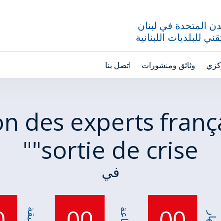
ن المتحدة في لبنان
ني للبلديات اللبنانية
ركزي
وثائق ومنشورات
اتصل بنا
n des experts frança
"sortie de crise"
في
0
00
00
ساعة
دقيقة
نهار