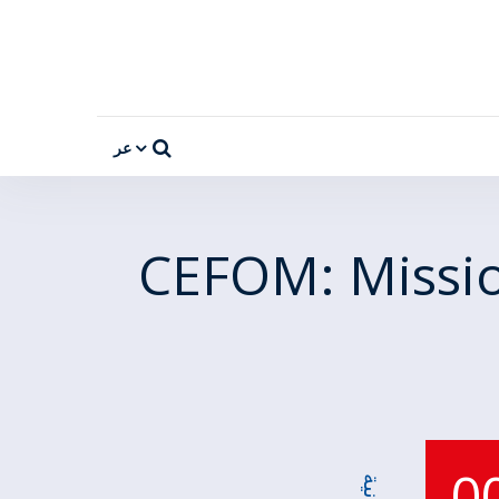
عر
CEFOM: Missio
0
ثانية