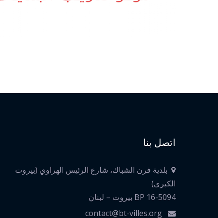
اتصل بنا
بلدية فرن الشباك، شارع الرئيس الهراوي (بيروت
الكبرى)
BP 16-5094 بيروت – لبنان
contact@bt-villes.org