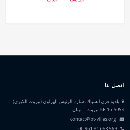
الفرنسية
العربية
اتصل بنا
بلدية فرن الشباك، شارع الرئيس الهراوي (بيروت الكبرى)
BP 16-5094 بيروت – لبنان
contact@bt-villes.org
00 961 81 653 569