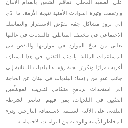
على الصعيد المحلّي، تفاقم الشعور بانعدام الأمان
وارتفعت وتيرة الحوادث الأمنية
نتيجة
الأزمة، ما أدّى
إلى بروز مشاكل جمّة تقوّض الاستقرار والتماسك
الاجتماعي في مختلف المناطق. فالبلديات في غالبها
تعاني من شحّ الموارد في موازنتها والنقص في
المساعدات المالية والدعم التقني.
في هذا السياق،
أعربت مرارًا وتكرارًا لجنة رؤساء البلديات اللبنانية إلى
جانب عددٍ من رؤساء البلديات في لبنان عن الحاجة
إلى استحداث برنامجٍ متكامل لتدريب الموظّفين
الفنّيين في البلديات، بمن فيهم عناصر الشرطة
البلدية، على الآلية السليمة لاستضافة النازحين ودرء
المخاطر الأمنية والوقاية من النزاعات الاجتماعية.