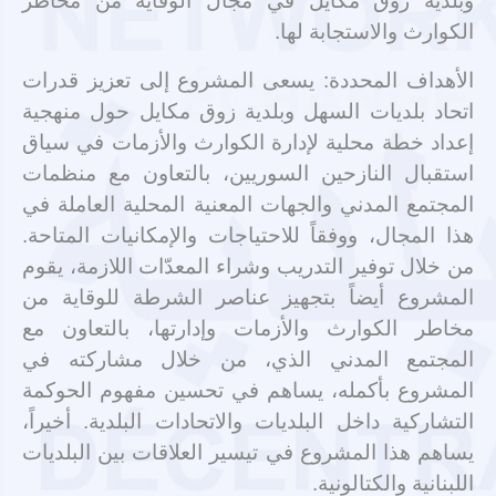
وبلدية زوق مكايل في مجال الوقاية من مخاطر
الكوارث والاستجابة لها.
الأهداف المحددة: يسعى المشروع إلى تعزيز قدرات
اتحاد بلديات السهل وبلدية زوق مكايل حول منهجية
إعداد خطة محلية لإدارة الكوارث والأزمات في سياق
استقبال النازحين السوريين، بالتعاون مع منظمات
المجتمع المدني والجهات المعنية المحلية العاملة في
هذا المجال، ووفقاً للاحتياجات والإمكانيات المتاحة.
من خلال توفير التدريب وشراء المعدّات اللازمة، يقوم
المشروع أيضاً بتجهيز عناصر الشرطة للوقاية من
مخاطر الكوارث والأزمات وإدارتها، بالتعاون مع
المجتمع المدني الذي، من خلال مشاركته في
المشروع بأكمله، يساهم في تحسين مفهوم الحوكمة
التشاركية داخل البلديات والاتحادات البلدية. أخيراً،
يساهم هذا المشروع في تيسير العلاقات بين البلديات
اللبنانية والكتالونية.