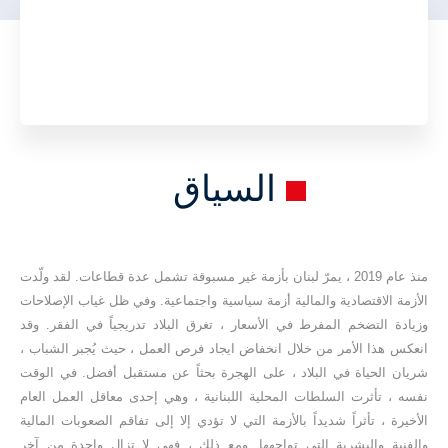
السياق
منذ عام 2019 ، يمرّ لبنان بأزمة غير مسبوقة تشمل عدة قطاعات. لقد ولّدت
الأزمة الاقتصادية والمالية أزمة سياسية واجتماعية. وفي ظل غياب الإصلاحات
وزيادة التضخم المفرط في الأسعار ، تغرق البلاد تدريجياً في الفقر. وقد
انعكس هذا الأمر من خلال انخفاض ايجاد فرص العمل ، حيث يُجبر الشباب ،
شريان الحياة في البلاد ، على الهجرة بحثاً عن مستقبل أفضل. في الوقت
نفسه ، تأثرت السلطات المحلية اللبنانية ، وهي إحدى معاقل العمل العام
الأخيرة ، تأثراً شديداً بالأزمة التي لا تؤدي إلا إلى تفاقم الصعوبات المالية
والفنية والبشرية التي تواجهها. ومع ذلك ، فهي لا تزال واحدة من آخر